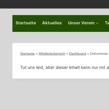
Zum
Inhalt
springen
Startseite
Aktuelles
Unser Verein
T
Startseite
»
Mitgliederbereich
»
Dashboard
»
Dokumente 
Tut uns leid, aber dieser Inhalt kann nur mi